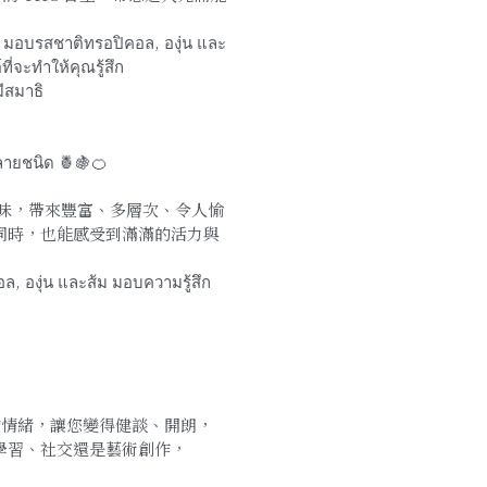
 มอบรสชาติทรอปิคอล, องุ่น และ
ี่จะทำให้คุณรู้สึก
ีสมาธิ
ลายชนิด 🍍🍇🍊
橘風味，帶來豐富、多層次、令人愉
同時，也能感受到滿滿的活力與
, องุ่น และส้ม มอบความรู้สึก
提升您的情緒，讓您變得健談、開朗，
學習、社交還是藝術創作，