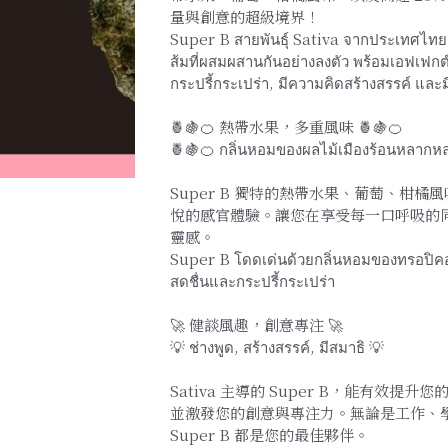
量與創意的超級境界！
Super B สายพันธุ์ Sativa จากประเทศไทย
ส้มที่ผสมผสานกันอย่างลงตัว พร้อมเอฟเฟกต์ท
กระปรี้กระเปร่า, มีความคิดสร้างสรรค์ และม
🍍🍇🍊 熱帶水果，多重風味 🍍🍇🍊
🍍🍇🍊 กลิ่นหอมของผลไม้เมืองร้อนหลากห
Super B 獨特的熱帶水果、葡萄、柑
悅的感官體驗。讓您在享受每一口呼吸的
靈感。
Super B โดดเด่นด้วยกลิ่นหอมของทรอปิคอล
สดชื่นและกระปรี้กระเปร่า
🚀 健談風趣，創意專注 🚀
💡 ช่างพูด, สร้างสรรค์, มีสมาธิ 💡
Sativa 主導的 Super B，能有效
並激發您的創意與專注力。無論是工作、
Super B 都是您的最佳夥伴。