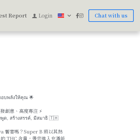
st Report
Login
Chat with us
มอบพลังให้คุณ 🌟
風趣、激發創意、高度專注 ⚡
ด, สร้างสรรค์, มีสมาธิ 🇹🇭
 饗宴嗎？Super B 將以其熱
的 THC 含量，帶您進入充滿能