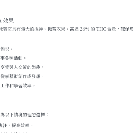
a 效果
品種，這意味著它具有強大的提神、振奮效果。高達 26% 的 THC 含量
情愉悅。
從事各種活動。
，享受與人交流的樂趣。
合從事藝術創作或發想。
高工作和學習效率。
其成為以下情境的理想選擇：
保持專注，提高效率。