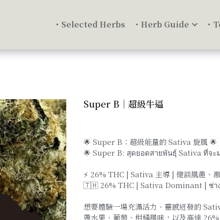
・Selected Herbs
・Herb Guide
・Te
Super B｜超級牛逼
$500.00
🌟 Super B：超級能量的 Sativa 旋風 🌟
🌟 Super B: สุดยอดสายพันธุ์ Sativa ที่จะ
⚡ 26% THC | Sativa 主導 | 健談
🇹🇭 26% THC | Sativa Dominant | ช่างพู
想要體驗一場充滿活力、靈感迸發的 Sativa
帶水果、葡萄、柑橘風味，以及高達 26% 