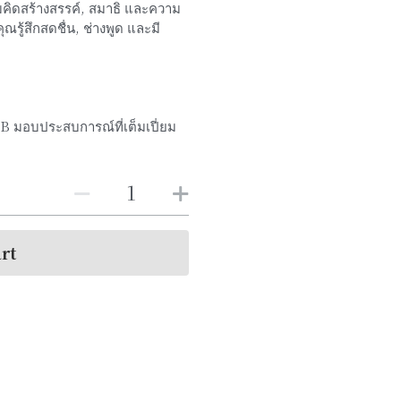
ามคิดสร้างสรรค์, สมาธิ และความ
ณรู้สึกสดชื่น, ช่างพูด และมี
B มอบประสบการณ์ที่เต็มเปี่ยม
rt