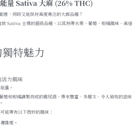
 Sativa 大麻 (26% THC)
創意，同時又能保持高度專注的大麻品種？
這款 Sativa 主導的超級品種，以其熱帶水果、葡萄、柑橘風味、高達
B 的獨特魅力
織的活力風味
級能量。
葡萄和柑橘調製而成的雞尾酒，帶來豐富、多層次、令人愉悅的滋味
。
 還可能帶有以下微妙的風味：
絲複雜度。