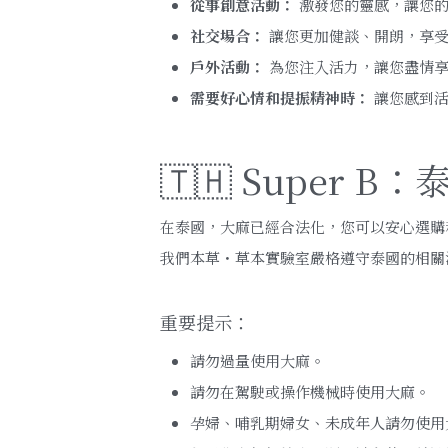
從事創意活動：
 激發您的靈感，讓您
社交場合：
 讓您更加健談、開朗，享
戶外活動：
 為您注入活力，讓您盡情
需要好心情和提振精神時：
 讓您感到
🇹🇭 Super 
在泰國，大麻已經合法化，您可以安心選購和使
我們本草・草本實驗室嚴格遵守泰國的相關法律
重要提示：
請勿過量使用大麻。
請勿在駕駛或操作機械時使用大麻。
孕婦、哺乳期婦女、未成年人請勿使用